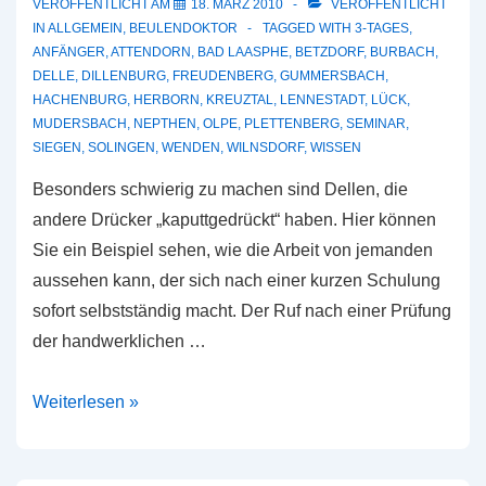
VERÖFFENTLICHT AM
18. MÄRZ 2010
VERÖFFENTLICHT
IN
ALLGEMEIN
,
BEULENDOKTOR
TAGGED WITH
3-TAGES
,
ANFÄNGER
,
ATTENDORN
,
BAD LAASPHE
,
BETZDORF
,
BURBACH
,
DELLE
,
DILLENBURG
,
FREUDENBERG
,
GUMMERSBACH
,
HACHENBURG
,
HERBORN
,
KREUZTAL
,
LENNESTADT
,
LÜCK
,
MUDERSBACH
,
NEPTHEN
,
OLPE
,
PLETTENBERG
,
SEMINAR
,
SIEGEN
,
SOLINGEN
,
WENDEN
,
WILNSDORF
,
WISSEN
Besonders schwierig zu machen sind Dellen, die
andere Drücker „kaputtgedrückt“ haben. Hier können
Sie ein Beispiel sehen, wie die Arbeit von jemanden
aussehen kann, der sich nach einer kurzen Schulung
sofort selbstständig macht. Der Ruf nach einer Prüfung
der handwerklichen …
Selbstständig
Weiterlesen »
oder
selbständig,