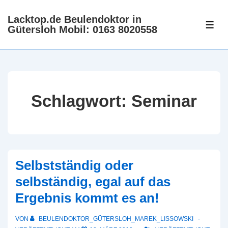
↓
Lacktop.de Beulendoktor in
Zum
ME
Gütersloh Mobil: 0163 8020558
Inhalt
Schlagwort:
Seminar
Selbstständig oder
selbständig, egal auf das
Ergebnis kommt es an!
VON
BEULENDOKTOR_GÜTERSLOH_MAREK_LISSOWSKI