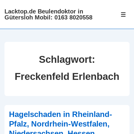
↓
Lacktop.de Beulendoktor in
Zum
ME
Gütersloh Mobil: 0163 8020558
Inhalt
Schlagwort:
Freckenfeld Erlenbach
Hagelschaden in Rheinland-
Pfalz, Nordrhein-Westfalen,
Niedersachsen, Hessen,