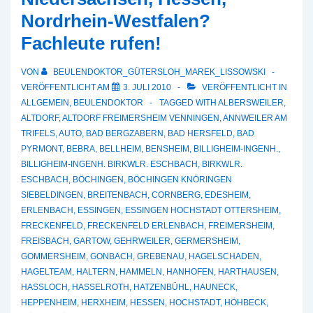
Nordrhein-Westfalen?
Fachleute rufen!
VON
BEULENDOKTOR_GÜTERSLOH_MAREK_LISSOWSKI
VERÖFFENTLICHT AM
3. JULI 2010
VERÖFFENTLICHT IN
ALLGEMEIN
,
BEULENDOKTOR
TAGGED WITH
ALBERSWEILER
,
ALTDORF
,
ALTDORF FREIMERSHEIM VENNINGEN
,
ANNWEILER AM
TRIFELS
,
AUTO
,
BAD BERGZABERN
,
BAD HERSFELD
,
BAD
PYRMONT
,
BEBRA
,
BELLHEIM
,
BENSHEIM
,
BILLIGHEIM-INGENH.
,
BILLIGHEIM-INGENH. BIRKWLR. ESCHBACH
,
BIRKWLR.
ESCHBACH
,
BÖCHINGEN
,
BÖCHINGEN KNÖRINGEN
SIEBELDINGEN
,
BREITENBACH
,
CORNBERG
,
EDESHEIM
,
ERLENBACH
,
ESSINGEN
,
ESSINGEN HOCHSTADT OTTERSHEIM
,
FRECKENFELD
,
FRECKENFELD ERLENBACH
,
FREIMERSHEIM
,
FREISBACH
,
GARTOW
,
GEHRWEILER
,
GERMERSHEIM
,
GOMMERSHEIM
,
GONBACH
,
GREBENAU
,
HAGELSCHADEN
,
HAGELTEAM
,
HALTERN
,
HAMMELN
,
HANHOFEN
,
HARTHAUSEN
,
HASSLOCH
,
HASSELROTH
,
HATZENBÜHL
,
HAUNECK
,
HEPPENHEIM
,
HERXHEIM
,
HESSEN
,
HOCHSTADT
,
HÖHBECK
,