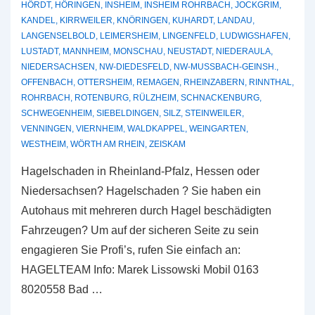
HÖRDT
,
HÖRINGEN
,
INSHEIM
,
INSHEIM ROHRBACH
,
JOCKGRIM
,
KANDEL
,
KIRRWEILER
,
KNÖRINGEN
,
KUHARDT
,
LANDAU
,
LANGENSELBOLD
,
LEIMERSHEIM
,
LINGENFELD
,
LUDWIGSHAFEN
,
LUSTADT
,
MANNHEIM
,
MONSCHAU
,
NEUSTADT
,
NIEDERAULA
,
NIEDERSACHSEN
,
NW-DIEDESFELD
,
NW-MUSSBACH-GEINSH.
,
OFFENBACH
,
OTTERSHEIM
,
REMAGEN
,
RHEINZABERN
,
RINNTHAL
,
ROHRBACH
,
ROTENBURG
,
RÜLZHEIM
,
SCHNACKENBURG
,
SCHWEGENHEIM
,
SIEBELDINGEN
,
SILZ
,
STEINWEILER
,
VENNINGEN
,
VIERNHEIM
,
WALDKAPPEL
,
WEINGARTEN
,
WESTHEIM
,
WÖRTH AM RHEIN
,
ZEISKAM
Hagelschaden in Rheinland-Pfalz, Hessen oder
Niedersachsen? Hagelschaden ? Sie haben ein
Autohaus mit mehreren durch Hagel beschädigten
Fahrzeugen? Um auf der sicheren Seite zu sein
engagieren Sie Profi’s, rufen Sie einfach an:
HAGELTEAM Info: Marek Lissowski Mobil 0163
8020558 Bad …