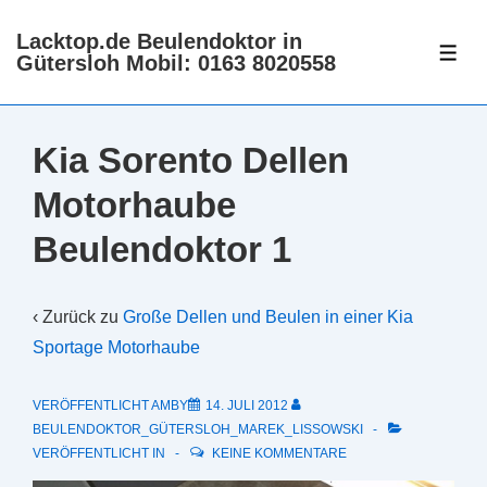
↓
Lacktop.de Beulendoktor in
Zum
ME
Gütersloh Mobil: 0163 8020558
Inhalt
Kia Sorento Dellen
Motorhaube
Beulendoktor 1
‹ Zurück zu
Große Dellen und Beulen in einer Kia
Sportage Motorhaube
VERÖFFENTLICHT AMBY
14. JULI 2012
BEULENDOKTOR_GÜTERSLOH_MAREK_LISSOWSKI
VERÖFFENTLICHT IN
KEINE KOMMENTARE